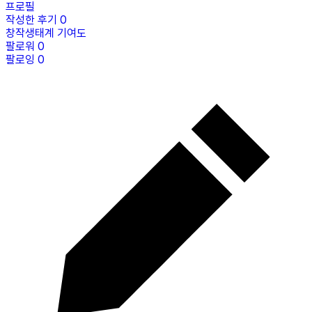
프로필
작성한 후기
0
창작생태계 기여도
팔로워
0
팔로잉
0