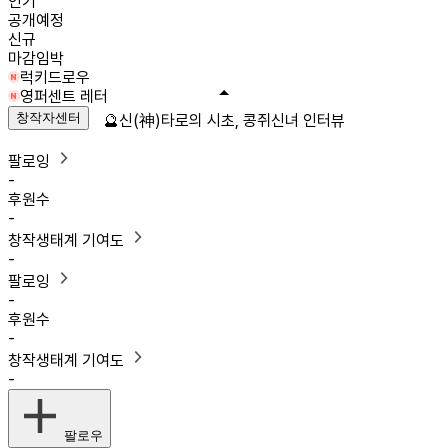
인기
공개예정
신규
마감임박
럭키드로우
영퍼센트 레터
창작자센터
🔮신(神)타로의 시초, 콩쥐신녀 인터뷰
팔로잉
-
후원수
-
창작생태계 기여도
-
팔로잉
-
후원수
-
창작생태계 기여도
-
팔로우