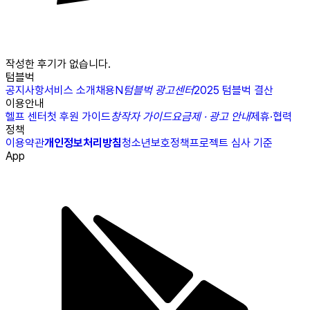
작성한 후기가 없습니다.
텀블벅
공지사항
서비스 소개
채용
N
텀블벅 광고센터
2025 텀블벅 결산
이용안내
헬프 센터
첫 후원 가이드
창작자 가이드
요금제 · 광고 안내
제휴·협력
정책
이용약관
개인정보처리방침
청소년보호정책
프로젝트 심사 기준
App