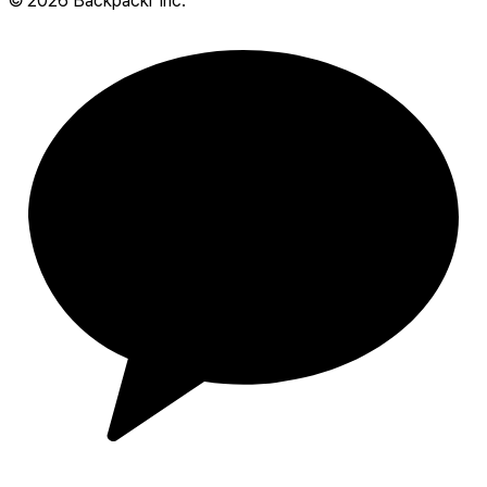
©
2026
Backpackr Inc.