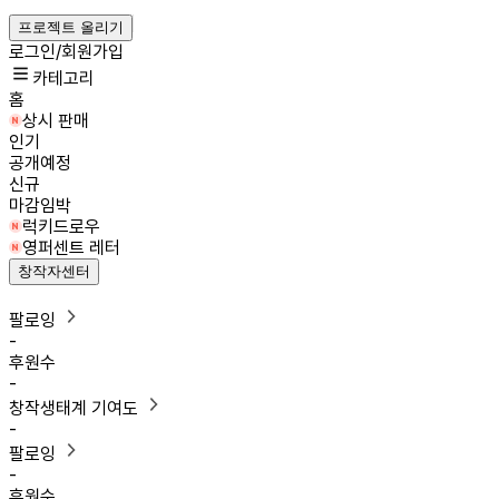
프로젝트 올리기
로그인/회원가입
카테고리
홈
상시 판매
인기
공개예정
신규
마감임박
럭키드로우
영퍼센트 레터
창작자센터
팔로잉
-
후원수
-
창작생태계 기여도
-
팔로잉
-
후원수