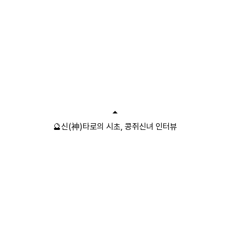
🔮신(神)타로의 시초, 콩쥐신녀 인터뷰