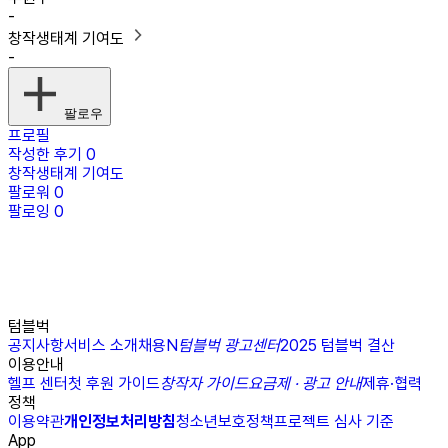
-
창작생태계 기여도
-
팔로우
프로필
작성한 후기
0
창작생태계 기여도
팔로워
0
팔로잉
0
텀블벅
공지사항
서비스 소개
채용
N
텀블벅 광고센터
2025 텀블벅 결산
이용안내
헬프 센터
첫 후원 가이드
창작자 가이드
요금제 · 광고 안내
제휴·협력
정책
이용약관
개인정보처리방침
청소년보호정책
프로젝트 심사 기준
App