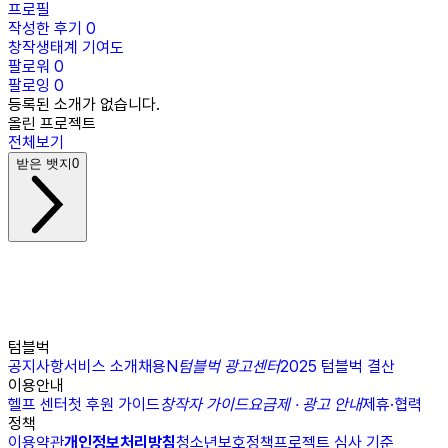
프로필
작성한 후기
0
창작생태계 기여도
팔로워
0
팔로잉
0
등록된 소개가 없습니다.
올린 프로젝트
전체보기
받은 뱃지
0
텀블벅
공지사항
서비스 소개
채용
N
텀블벅 광고센터
2025 텀블벅 결산
이용안내
헬프 센터
첫 후원 가이드
창작자 가이드
요금제 · 광고 안내
제휴·협력
정책
이용약관
개인정보처리방침
청소년보호정책
프로젝트 심사 기준