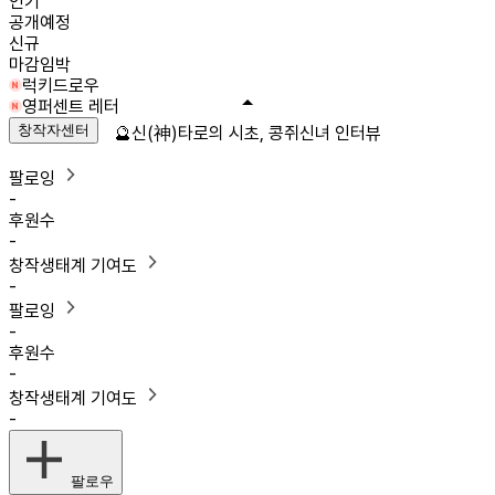
인기
공개예정
신규
마감임박
럭키드로우
영퍼센트 레터
창작자센터
🔮신(神)타로의 시초, 콩쥐신녀 인터뷰
팔로잉
-
후원수
-
창작생태계 기여도
-
팔로잉
-
후원수
-
창작생태계 기여도
-
팔로우