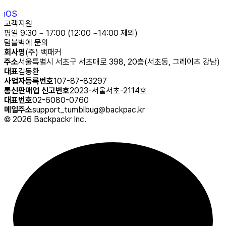
iOS
고객지원
평일 9:30 ~ 17:00 (12:00 ~14:00 제외)
텀블벅에 문의
회사명
(주) 백패커
주소
서울특별시 서초구 서초대로 398, 20층(서초동, 그레이츠 강남)
대표
김동환
사업자등록번호
107-87-83297
통신판매업 신고번호
2023-서울서초-2114호
대표번호
02-6080-0760
메일주소
support_tumblbug@backpac.kr
©
2026
Backpackr Inc.