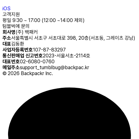
iOS
고객지원
평일 9:30 ~ 17:00 (12:00 ~14:00 제외)
텀블벅에 문의
회사명
(주) 백패커
주소
서울특별시 서초구 서초대로 398, 20층(서초동, 그레이츠 강남)
대표
김동환
사업자등록번호
107-87-83297
통신판매업 신고번호
2023-서울서초-2114호
대표번호
02-6080-0760
메일주소
support_tumblbug@backpac.kr
©
2026
Backpackr Inc.