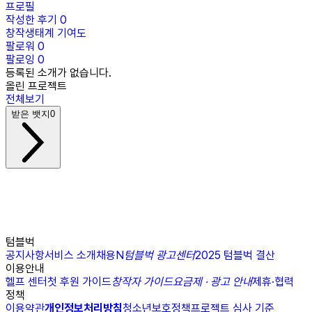
프로필
작성한 후기
0
창작생태계 기여도
팔로워
0
팔로잉
0
등록된 소개가 없습니다.
올린 프로젝트
전체보기
받은 뱃지
0
텀블벅
공지사항
서비스 소개
채용
N
텀블벅 광고센터
2025 텀블벅 결산
이용안내
헬프 센터
첫 후원 가이드
창작자 가이드
요금제 · 광고 안내
제휴·협력
정책
이용약관
개인정보처리방침
청소년보호정책
프로젝트 심사 기준