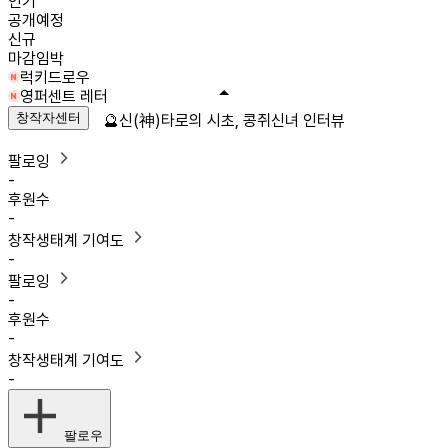
인기
공개예정
신규
마감임박
럭키드로우
영퍼센트 레터
창작자센터
🔮신(神)타로의 시초, 콩쥐신녀 인터뷰
팔로잉
-
후원수
-
창작생태계 기여도
-
팔로잉
-
후원수
-
창작생태계 기여도
-
팔로우