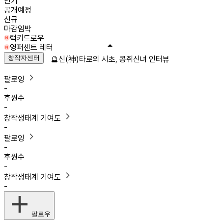
인기
공개예정
신규
마감임박
럭키드로우
영퍼센트 레터
창작자센터
🔮신(神)타로의 시초, 콩쥐신녀 인터뷰
팔로잉
-
후원수
-
창작생태계 기여도
-
팔로잉
-
후원수
-
창작생태계 기여도
-
팔로우