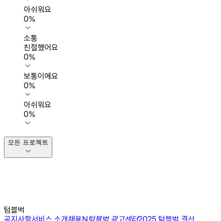
아쉬워요
0
%
소통
친절했어요
0
%
보통이에요
0
%
아쉬워요
0
%
모든 프로젝트
텀블벅
공지사항
서비스 소개
채용
N
텀블벅 광고센터
2025 텀블벅 결산