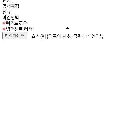
인기
공개예정
신규
마감임박
럭키드로우
영퍼센트 레터
창작자센터
🔮신(神)타로의 시초, 콩쥐신녀 인터뷰