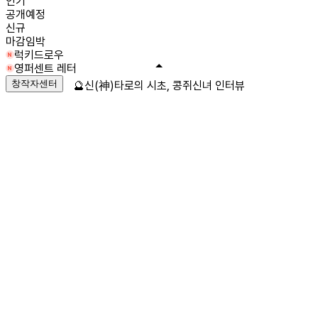
인기
공개예정
신규
마감임박
럭키드로우
영퍼센트 레터
창작자센터
🔮신(神)타로의 시초, 콩쥐신녀 인터뷰