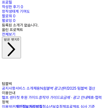
프로필
작성한 후기
0
창작생태계 기여도
팔로워
0
팔로잉
0
등록된 소개가 없습니다.
올린 프로젝트
전체보기
받은 뱃지
0
텀블벅
공지사항
서비스 소개
채용
N
텀블벅 광고센터
2025 텀블벅 결산
이용안내
헬프 센터
첫 후원 가이드
창작자 가이드
요금제 · 광고 안내
제휴·협력
정책
이용약관
개인정보처리방침
청소년보호정책
프로젝트 심사 기준