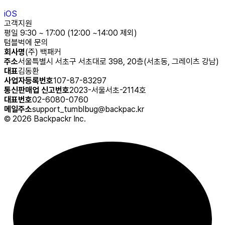
iOS
고객지원
평일 9:30 ~ 17:00 (12:00 ~14:00 제외)
텀블벅에 문의
회사명
(주) 백패커
주소
서울특별시 서초구 서초대로 398, 20층(서초동, 그레이츠 강남)
대표
김동환
사업자등록번호
107-87-83297
통신판매업 신고번호
2023-서울서초-2114호
대표번호
02-6080-0760
메일주소
support_tumblbug@backpac.kr
©
2026
Backpackr Inc.