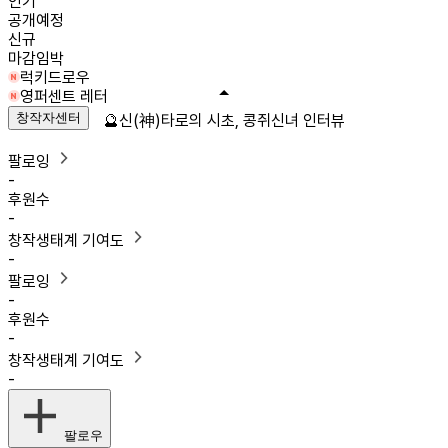
인기
공개예정
신규
마감임박
럭키드로우
영퍼센트 레터
창작자센터
🔮신(神)타로의 시초, 콩쥐신녀 인터뷰
팔로잉
-
후원수
-
창작생태계 기여도
-
팔로잉
-
후원수
-
창작생태계 기여도
-
팔로우