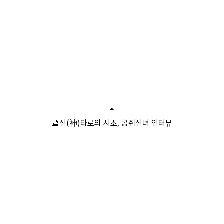
🔮신(神)타로의 시초, 콩쥐신녀 인터뷰