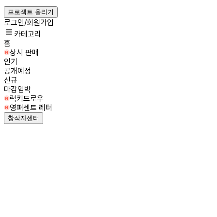
프로젝트 올리기
로그인/회원가입
카테고리
홈
상시 판매
인기
공개예정
신규
마감임박
럭키드로우
영퍼센트 레터
창작자센터