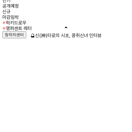
인기
공개예정
신규
마감임박
럭키드로우
영퍼센트 레터
창작자센터
🔮신(神)타로의 시초, 콩쥐신녀 인터뷰