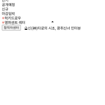
인기
공개예정
신규
마감임박
럭키드로우
영퍼센트 레터
창작자센터
🔮신(神)타로의 시초, 콩쥐신녀 인터뷰