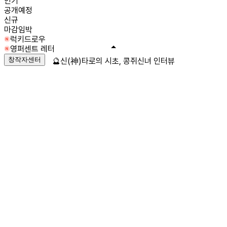
인기
공개예정
신규
마감임박
럭키드로우
영퍼센트 레터
창작자센터
🔮신(神)타로의 시초, 콩쥐신녀 인터뷰