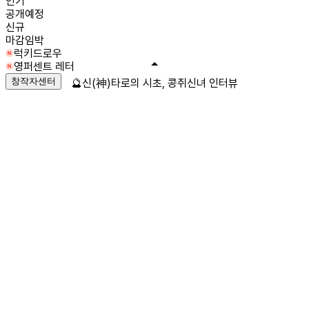
인기
공개예정
신규
마감임박
럭키드로우
영퍼센트 레터
창작자센터
🔮신(神)타로의 시초, 콩쥐신녀 인터뷰