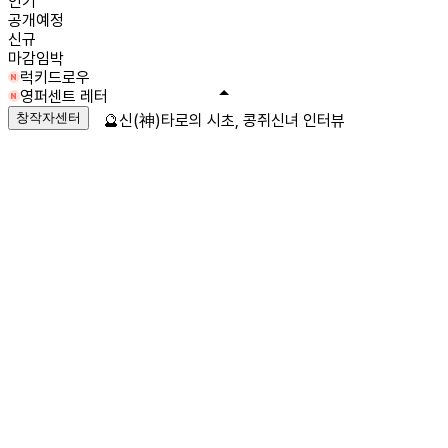
인기
공개예정
신규
마감임박
럭키드로우
영퍼센트 레터
창작자센터
🔮신(神)타로의 시초, 콩쥐신녀 인터뷰