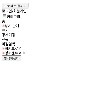
프로젝트 올리기
로그인/회원가입
카테고리
홈
상시 판매
인기
공개예정
신규
마감임박
럭키드로우
영퍼센트 레터
창작자센터