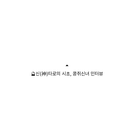
🔮신(神)타로의 시초, 콩쥐신녀 인터뷰