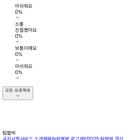
아쉬워요
0
%
소통
친절했어요
0
%
보통이에요
0
%
아쉬워요
0
%
모든 프로젝트
텀블벅
공지사항
서비스 소개
채용
N
텀블벅 광고센터
2025 텀블벅 결산