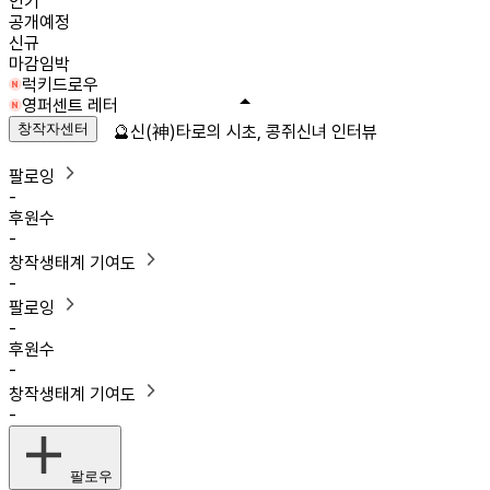
인기
공개예정
신규
마감임박
럭키드로우
영퍼센트 레터
창작자센터
🔮신(神)타로의 시초, 콩쥐신녀 인터뷰
팔로잉
-
후원수
-
창작생태계 기여도
-
팔로잉
-
후원수
-
창작생태계 기여도
-
팔로우