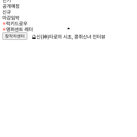
인기
공개예정
신규
마감임박
럭키드로우
영퍼센트 레터
창작자센터
🔮신(神)타로의 시초, 콩쥐신녀 인터뷰