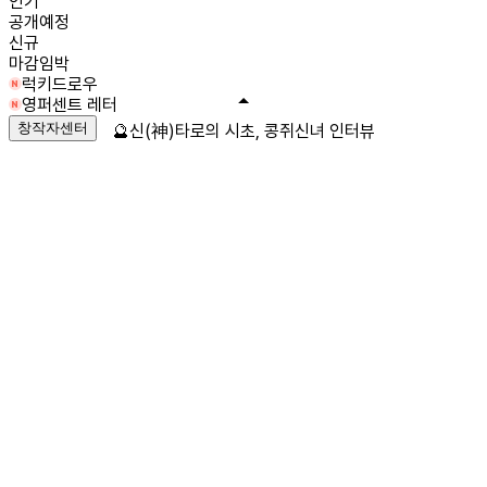
인기
공개예정
신규
마감임박
럭키드로우
영퍼센트 레터
창작자센터
🔮신(神)타로의 시초, 콩쥐신녀 인터뷰