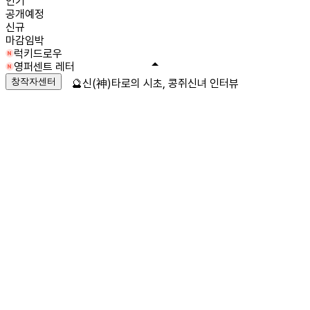
인기
공개예정
신규
마감임박
럭키드로우
영퍼센트 레터
창작자센터
🔮신(神)타로의 시초, 콩쥐신녀 인터뷰