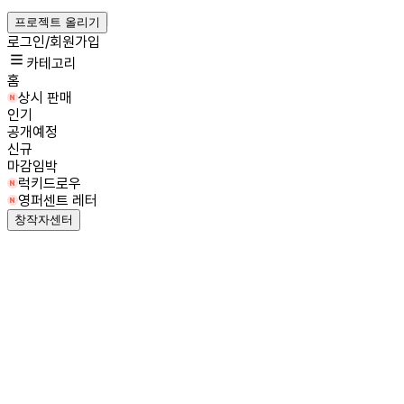
프로젝트 올리기
로그인/회원가입
카테고리
홈
상시 판매
인기
공개예정
신규
마감임박
럭키드로우
영퍼센트 레터
창작자센터