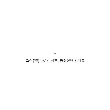
🔮신(神)타로의 시초, 콩쥐신녀 인터뷰