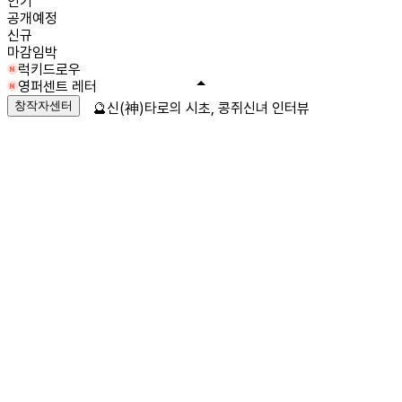
인기
공개예정
신규
마감임박
럭키드로우
영퍼센트 레터
창작자센터
🔮신(神)타로의 시초, 콩쥐신녀 인터뷰