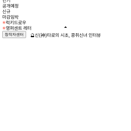
인기
공개예정
신규
마감임박
럭키드로우
영퍼센트 레터
창작자센터
🔮신(神)타로의 시초, 콩쥐신녀 인터뷰