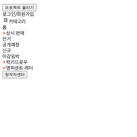
프로젝트 올리기
로그인/회원가입
카테고리
홈
상시 판매
인기
공개예정
신규
마감임박
럭키드로우
영퍼센트 레터
창작자센터