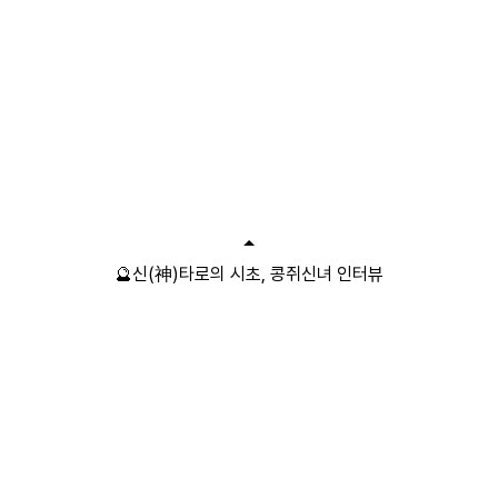
🔮신(神)타로의 시초, 콩쥐신녀 인터뷰