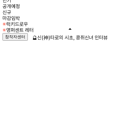
인기
공개예정
신규
마감임박
럭키드로우
영퍼센트 레터
창작자센터
🔮신(神)타로의 시초, 콩쥐신녀 인터뷰