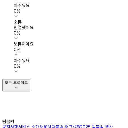
아쉬워요
0
%
소통
친절했어요
0
%
보통이에요
0
%
아쉬워요
0
%
모든 프로젝트
텀블벅
공지사항
서비스 소개
채용
N
텀블벅 광고센터
2025 텀블벅 결산