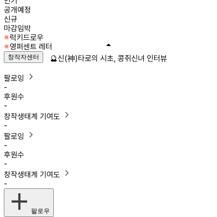
인기
공개예정
신규
마감임박
럭키드로우
영퍼센트 레터
창작자센터
🔮신(神)타로의 시초, 콩쥐신녀 인터뷰
팔로잉
-
후원수
-
창작생태계 기여도
-
팔로잉
-
후원수
-
창작생태계 기여도
-
팔로우