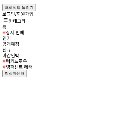
프로젝트 올리기
로그인/회원가입
카테고리
홈
상시 판매
인기
공개예정
신규
마감임박
럭키드로우
영퍼센트 레터
창작자센터