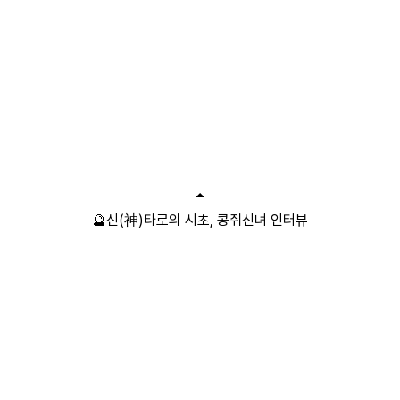
🔮신(神)타로의 시초, 콩쥐신녀 인터뷰