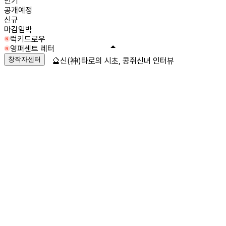
인기
공개예정
신규
마감임박
럭키드로우
영퍼센트 레터
창작자센터
🔮신(神)타로의 시초, 콩쥐신녀 인터뷰