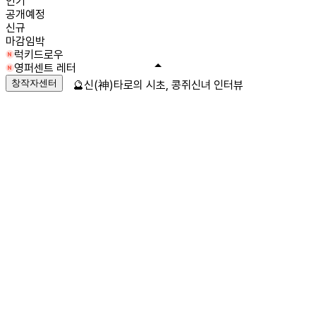
인기
공개예정
신규
마감임박
럭키드로우
영퍼센트 레터
창작자센터
🔮신(神)타로의 시초, 콩쥐신녀 인터뷰