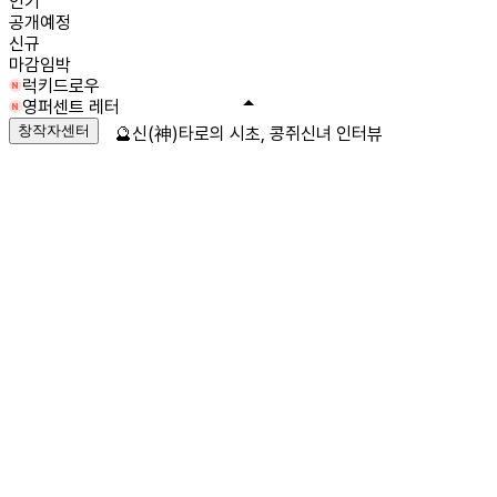
인기
공개예정
신규
마감임박
럭키드로우
영퍼센트 레터
창작자센터
🔮신(神)타로의 시초, 콩쥐신녀 인터뷰