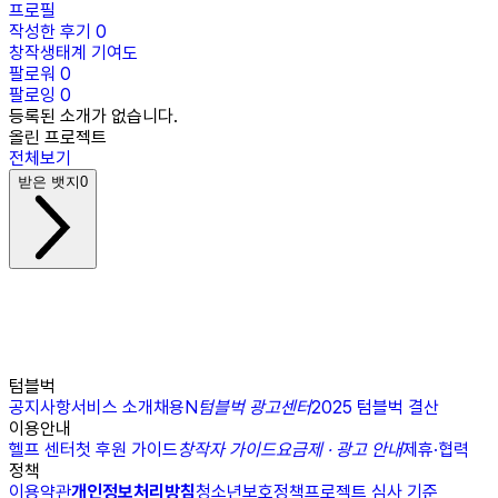
프로필
작성한 후기
0
창작생태계 기여도
팔로워
0
팔로잉
0
등록된 소개가 없습니다.
올린 프로젝트
전체보기
받은 뱃지
0
텀블벅
공지사항
서비스 소개
채용
N
텀블벅 광고센터
2025 텀블벅 결산
이용안내
헬프 센터
첫 후원 가이드
창작자 가이드
요금제 · 광고 안내
제휴·협력
정책
이용약관
개인정보처리방침
청소년보호정책
프로젝트 심사 기준