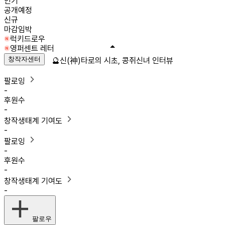
인기
공개예정
신규
마감임박
럭키드로우
영퍼센트 레터
창작자센터
🔮신(神)타로의 시초, 콩쥐신녀 인터뷰
팔로잉
-
후원수
-
창작생태계 기여도
-
팔로잉
-
후원수
-
창작생태계 기여도
-
팔로우