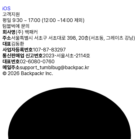
iOS
고객지원
평일 9:30 ~ 17:00 (12:00 ~14:00 제외)
텀블벅에 문의
회사명
(주) 백패커
주소
서울특별시 서초구 서초대로 398, 20층(서초동, 그레이츠 강남)
대표
김동환
사업자등록번호
107-87-83297
통신판매업 신고번호
2023-서울서초-2114호
대표번호
02-6080-0760
메일주소
support_tumblbug@backpac.kr
©
2026
Backpackr Inc.