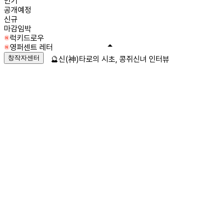
인기
공개예정
신규
마감임박
럭키드로우
영퍼센트 레터
창작자센터
🔮신(神)타로의 시초, 콩쥐신녀 인터뷰