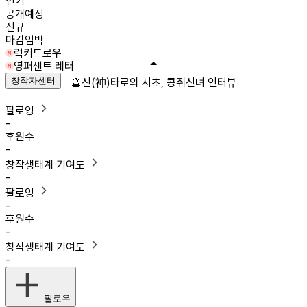
인기
공개예정
신규
마감임박
럭키드로우
영퍼센트 레터
창작자센터
🔮신(神)타로의 시초, 콩쥐신녀 인터뷰
팔로잉
-
후원수
-
창작생태계 기여도
-
팔로잉
-
후원수
-
창작생태계 기여도
-
팔로우