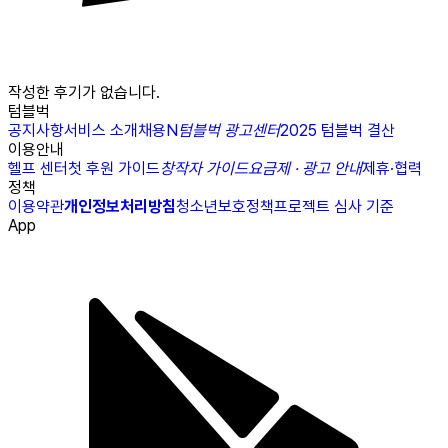
작성한 후기가 없습니다.
텀블벅
공지사항
서비스 소개
채용
N
텀블벅 광고센터
2025 텀블벅 결산
이용안내
헬프 센터
첫 후원 가이드
창작자 가이드
요금제 · 광고 안내
제휴·협력
정책
이용약관
개인정보처리방침
청소년보호정책
프로젝트 심사 기준
App