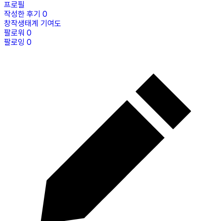
프로필
작성한 후기
0
창작생태계 기여도
팔로워
0
팔로잉
0