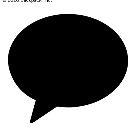
©
2026
Backpackr Inc.