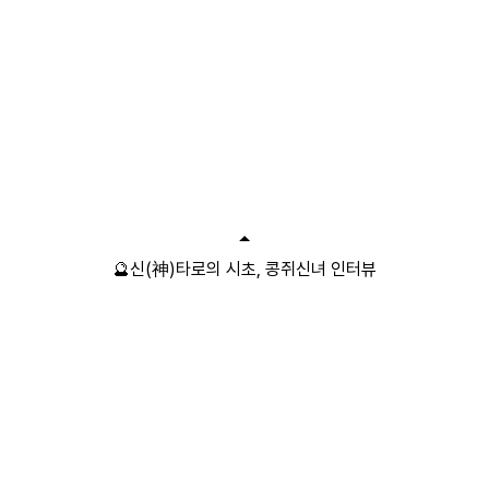
🔮신(神)타로의 시초, 콩쥐신녀 인터뷰