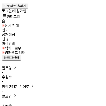
프로젝트 올리기
로그인/회원가입
카테고리
홈
상시 판매
인기
공개예정
신규
마감임박
럭키드로우
영퍼센트 레터
창작자센터
팔로잉
-
후원수
-
창작생태계 기여도
-
팔로잉
-
후원수