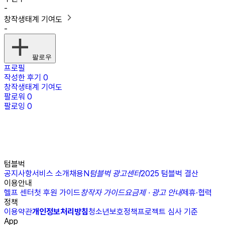
-
창작생태계 기여도
-
팔로우
프로필
작성한 후기
0
창작생태계 기여도
팔로워
0
팔로잉
0
텀블벅
공지사항
서비스 소개
채용
N
텀블벅 광고센터
2025 텀블벅 결산
이용안내
헬프 센터
첫 후원 가이드
창작자 가이드
요금제 · 광고 안내
제휴·협력
정책
이용약관
개인정보처리방침
청소년보호정책
프로젝트 심사 기준
App