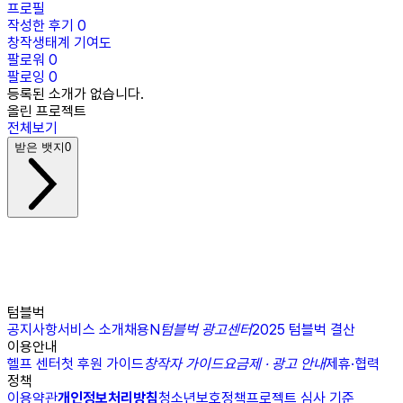
프로필
작성한 후기
0
창작생태계 기여도
팔로워
0
팔로잉
0
등록된 소개가 없습니다.
올린 프로젝트
전체보기
받은 뱃지
0
텀블벅
공지사항
서비스 소개
채용
N
텀블벅 광고센터
2025 텀블벅 결산
이용안내
헬프 센터
첫 후원 가이드
창작자 가이드
요금제 · 광고 안내
제휴·협력
정책
이용약관
개인정보처리방침
청소년보호정책
프로젝트 심사 기준