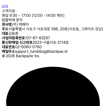
iOS
고객지원
평일 9:30 ~ 17:00 (12:00 ~14:00 제외)
텀블벅에 문의
회사명
(주) 백패커
주소
서울특별시 서초구 서초대로 398, 20층(서초동, 그레이츠 강남)
대표
김동환
사업자등록번호
107-87-83297
통신판매업 신고번호
2023-서울서초-2114호
대표번호
02-6080-0760
메일주소
support_tumblbug@backpac.kr
©
2026
Backpackr Inc.