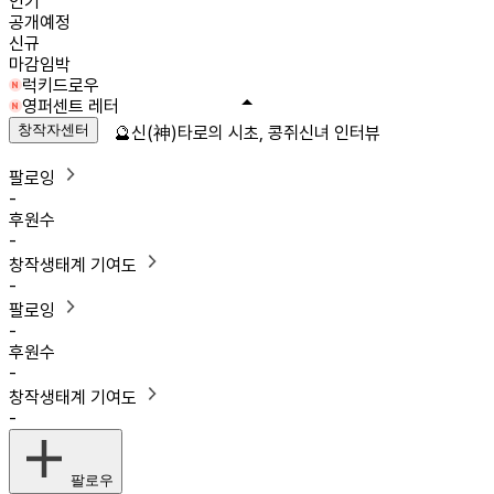
인기
공개예정
신규
마감임박
럭키드로우
영퍼센트 레터
창작자센터
🔮신(神)타로의 시초, 콩쥐신녀 인터뷰
팔로잉
-
후원수
-
창작생태계 기여도
-
팔로잉
-
후원수
-
창작생태계 기여도
-
팔로우