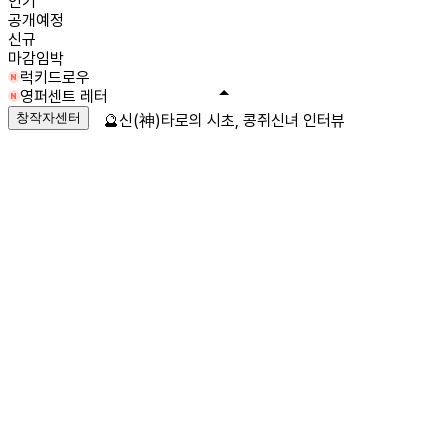
인기
공개예정
신규
마감임박
럭키드로우
영퍼센트 레터
창작자센터
🔮신(神)타로의 시초, 콩쥐신녀 인터뷰