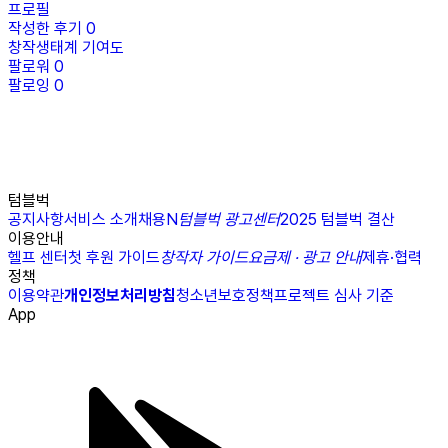
프로필
작성한 후기
0
창작생태계 기여도
팔로워
0
팔로잉
0
텀블벅
공지사항
서비스 소개
채용
N
텀블벅 광고센터
2025 텀블벅 결산
이용안내
헬프 센터
첫 후원 가이드
창작자 가이드
요금제 · 광고 안내
제휴·협력
정책
이용약관
개인정보처리방침
청소년보호정책
프로젝트 심사 기준
App