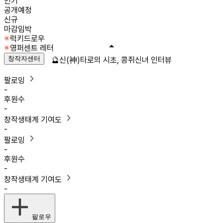
인기
공개예정
신규
마감임박
럭키드로우
영퍼센트 레터
창작자센터
🔮신(神)타로의 시초, 콩쥐신녀 인터뷰
팔로잉
-
후원수
-
창작생태계 기여도
-
팔로잉
-
후원수
-
창작생태계 기여도
-
팔로우