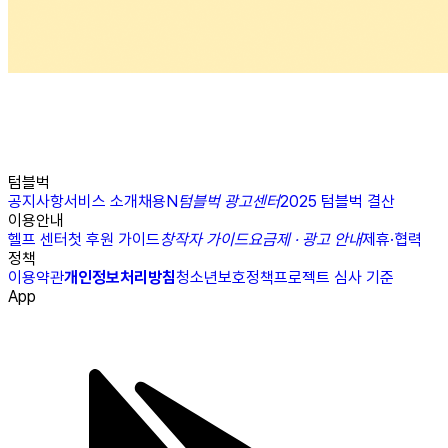
텀블벅
공지사항
서비스 소개
채용
N
텀블벅 광고센터
2025 텀블벅 결산
이용안내
헬프 센터
첫 후원 가이드
창작자 가이드
요금제 · 광고 안내
제휴·협력
정책
이용약관
개인정보처리방침
청소년보호정책
프로젝트 심사 기준
App