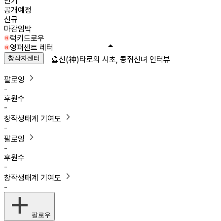
인기
공개예정
신규
마감임박
럭키드로우
영퍼센트 레터
창작자센터
🔮신(神)타로의 시초, 콩쥐신녀 인터뷰
팔로잉
-
후원수
-
창작생태계 기여도
-
팔로잉
-
후원수
-
창작생태계 기여도
-
팔로우