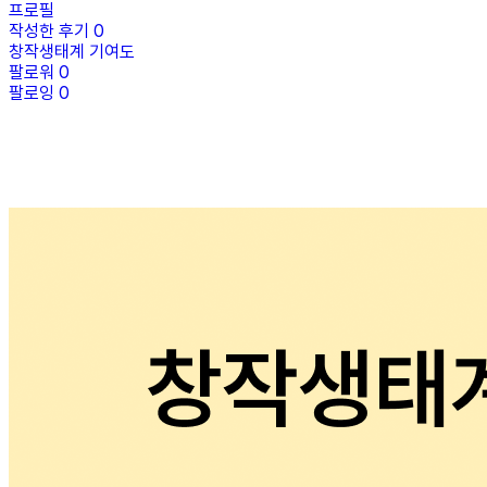
프로필
작성한 후기
0
창작생태계 기여도
팔로워
0
팔로잉
0