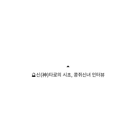
🔮신(神)타로의 시초, 콩쥐신녀 인터뷰