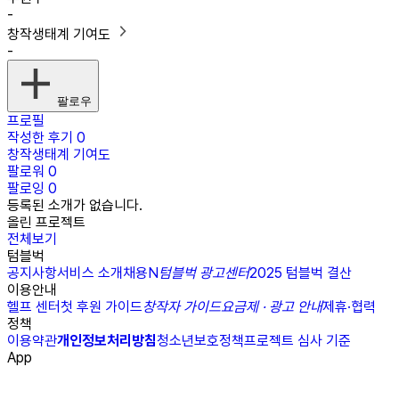
-
창작생태계 기여도
-
팔로우
프로필
작성한 후기
0
창작생태계 기여도
팔로워
0
팔로잉
0
등록된 소개가 없습니다.
올린 프로젝트
전체보기
텀블벅
공지사항
서비스 소개
채용
N
텀블벅 광고센터
2025 텀블벅 결산
이용안내
헬프 센터
첫 후원 가이드
창작자 가이드
요금제 · 광고 안내
제휴·협력
정책
이용약관
개인정보처리방침
청소년보호정책
프로젝트 심사 기준
App