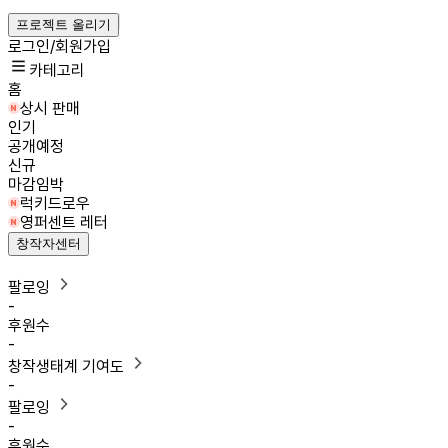
프로젝트 올리기
로그인/회원가입
카테고리
홈
상시 판매
인기
공개예정
신규
마감임박
럭키드로우
영퍼센트 레터
창작자센터
팔로잉
-
후원수
-
창작생태계 기여도
-
팔로잉
-
후원수