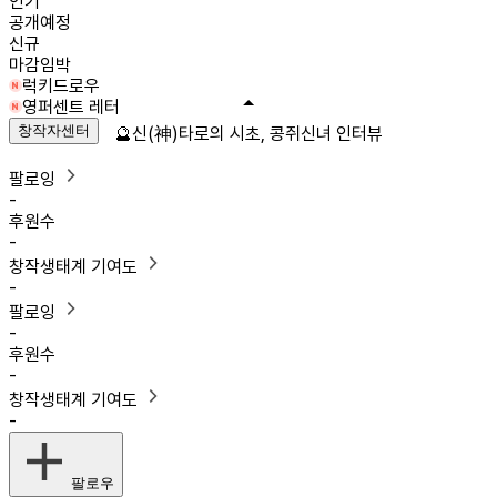
인기
공개예정
신규
마감임박
럭키드로우
영퍼센트 레터
창작자센터
🔮신(神)타로의 시초, 콩쥐신녀 인터뷰
팔로잉
-
후원수
-
창작생태계 기여도
-
팔로잉
-
후원수
-
창작생태계 기여도
-
팔로우