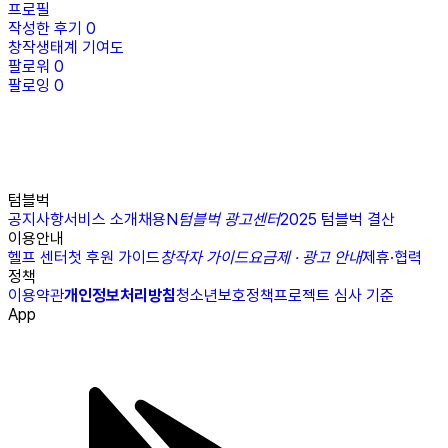
프로필
작성한 후기
0
창작생태계 기여도
팔로워
0
팔로잉
0
텀블벅
공지사항
서비스 소개
채용
N
텀블벅 광고센터
2025 텀블벅 결산
이용안내
헬프 센터
첫 후원 가이드
창작자 가이드
요금제 · 광고 안내
제휴·협력
정책
이용약관
개인정보처리방침
청소년보호정책
프로젝트 심사 기준
App