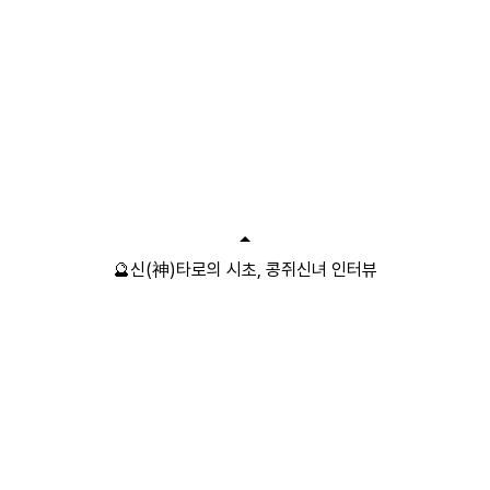
🔮신(神)타로의 시초, 콩쥐신녀 인터뷰