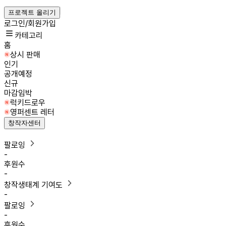
프로젝트 올리기
로그인/회원가입
카테고리
홈
상시 판매
인기
공개예정
신규
마감임박
럭키드로우
영퍼센트 레터
창작자센터
팔로잉
-
후원수
-
창작생태계 기여도
-
팔로잉
-
후원수