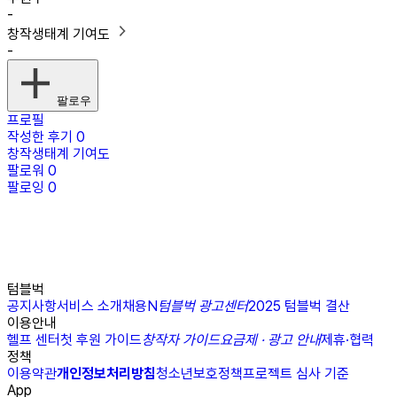
-
창작생태계 기여도
-
팔로우
프로필
작성한 후기
0
창작생태계 기여도
팔로워
0
팔로잉
0
텀블벅
공지사항
서비스 소개
채용
N
텀블벅 광고센터
2025 텀블벅 결산
이용안내
헬프 센터
첫 후원 가이드
창작자 가이드
요금제 · 광고 안내
제휴·협력
정책
이용약관
개인정보처리방침
청소년보호정책
프로젝트 심사 기준
App