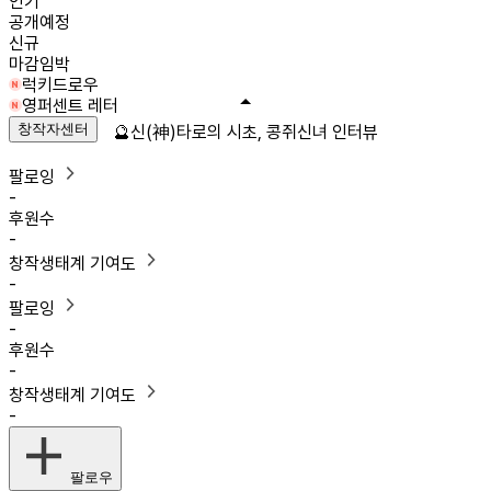
인기
공개예정
신규
마감임박
럭키드로우
영퍼센트 레터
창작자센터
🔮신(神)타로의 시초, 콩쥐신녀 인터뷰
팔로잉
-
후원수
-
창작생태계 기여도
-
팔로잉
-
후원수
-
창작생태계 기여도
-
팔로우