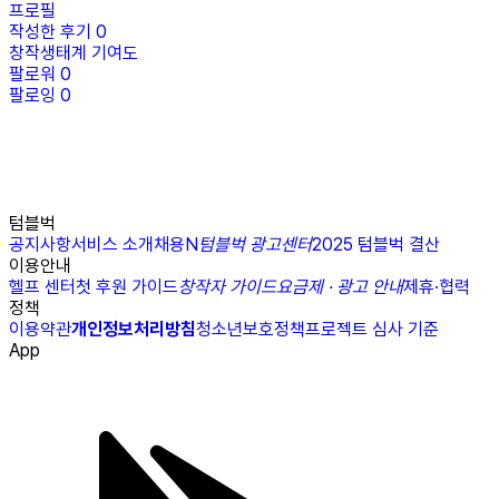
프로필
작성한 후기
0
창작생태계 기여도
팔로워
0
팔로잉
0
텀블벅
공지사항
서비스 소개
채용
N
텀블벅 광고센터
2025 텀블벅 결산
이용안내
헬프 센터
첫 후원 가이드
창작자 가이드
요금제 · 광고 안내
제휴·협력
정책
이용약관
개인정보처리방침
청소년보호정책
프로젝트 심사 기준
App