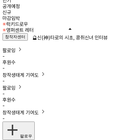
인기
공개예정
신규
마감임박
럭키드로우
영퍼센트 레터
창작자센터
🔮신(神)타로의 시초, 콩쥐신녀 인터뷰
팔로잉
-
후원수
-
창작생태계 기여도
-
팔로잉
-
후원수
-
창작생태계 기여도
-
팔로우