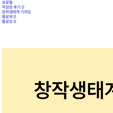
프로필
작성한 후기
0
창작생태계 기여도
팔로워
0
팔로잉
0