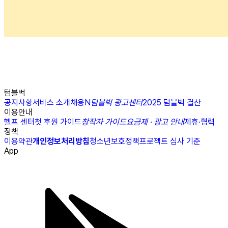
텀블벅
공지사항
서비스 소개
채용
N
텀블벅 광고센터
2025 텀블벅 결산
이용안내
헬프 센터
첫 후원 가이드
창작자 가이드
요금제 · 광고 안내
제휴·협력
정책
이용약관
개인정보처리방침
청소년보호정책
프로젝트 심사 기준
App