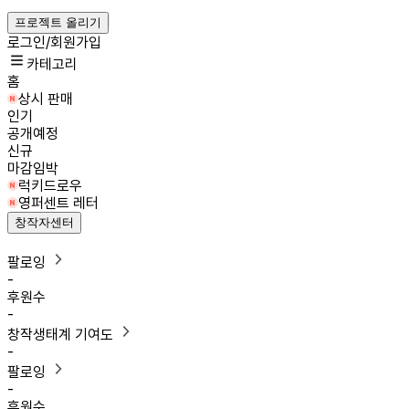
프로젝트 올리기
로그인/회원가입
카테고리
홈
상시 판매
인기
공개예정
신규
마감임박
럭키드로우
영퍼센트 레터
창작자센터
팔로잉
-
후원수
-
창작생태계 기여도
-
팔로잉
-
후원수