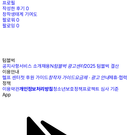
프로필
작성한 후기
0
창작생태계 기여도
팔로워
0
팔로잉
0
텀블벅
공지사항
서비스 소개
채용
N
텀블벅 광고센터
2025 텀블벅 결산
이용안내
헬프 센터
첫 후원 가이드
창작자 가이드
요금제 · 광고 안내
제휴·협력
정책
이용약관
개인정보처리방침
청소년보호정책
프로젝트 심사 기준
App