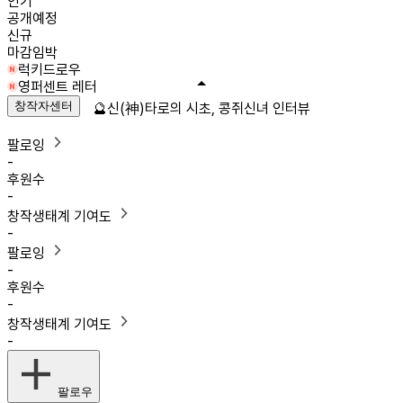
인기
공개예정
신규
마감임박
럭키드로우
영퍼센트 레터
창작자센터
🔮신(神)타로의 시초, 콩쥐신녀 인터뷰
팔로잉
-
후원수
-
창작생태계 기여도
-
팔로잉
-
후원수
-
창작생태계 기여도
-
팔로우