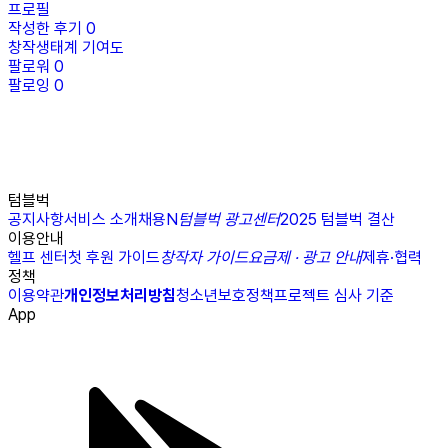
프로필
작성한 후기
0
창작생태계 기여도
팔로워
0
팔로잉
0
텀블벅
공지사항
서비스 소개
채용
N
텀블벅 광고센터
2025 텀블벅 결산
이용안내
헬프 센터
첫 후원 가이드
창작자 가이드
요금제 · 광고 안내
제휴·협력
정책
이용약관
개인정보처리방침
청소년보호정책
프로젝트 심사 기준
App