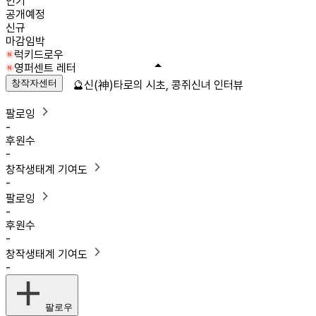
인기
공개예정
신규
마감임박
럭키드로우
영퍼센트 레터
창작자센터
🔮신(神)타로의 시초, 콩쥐신녀 인터뷰
팔로잉
-
후원수
-
창작생태계 기여도
-
팔로잉
-
후원수
-
창작생태계 기여도
-
팔로우