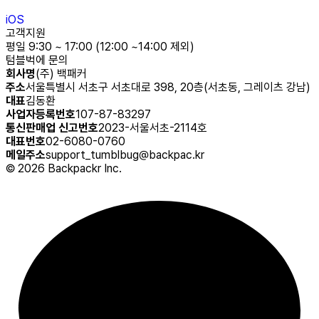
iOS
고객지원
평일 9:30 ~ 17:00 (12:00 ~14:00 제외)
텀블벅에 문의
회사명
(주) 백패커
주소
서울특별시 서초구 서초대로 398, 20층(서초동, 그레이츠 강남)
대표
김동환
사업자등록번호
107-87-83297
통신판매업 신고번호
2023-서울서초-2114호
대표번호
02-6080-0760
메일주소
support_tumblbug@backpac.kr
©
2026
Backpackr Inc.