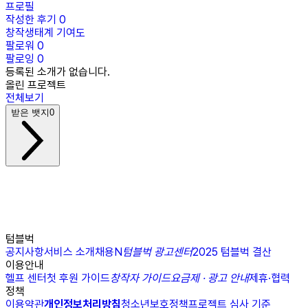
프로필
작성한 후기
0
창작생태계 기여도
팔로워
0
팔로잉
0
등록된 소개가 없습니다.
올린 프로젝트
전체보기
받은 뱃지
0
텀블벅
공지사항
서비스 소개
채용
N
텀블벅 광고센터
2025 텀블벅 결산
이용안내
헬프 센터
첫 후원 가이드
창작자 가이드
요금제 · 광고 안내
제휴·협력
정책
이용약관
개인정보처리방침
청소년보호정책
프로젝트 심사 기준