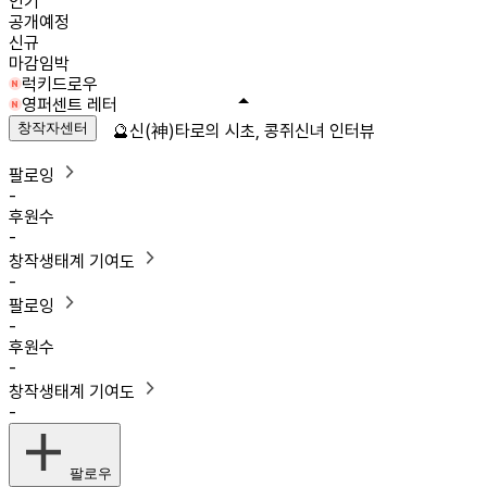
인기
공개예정
신규
마감임박
럭키드로우
영퍼센트 레터
창작자센터
🔮신(神)타로의 시초, 콩쥐신녀 인터뷰
팔로잉
-
후원수
-
창작생태계 기여도
-
팔로잉
-
후원수
-
창작생태계 기여도
-
팔로우