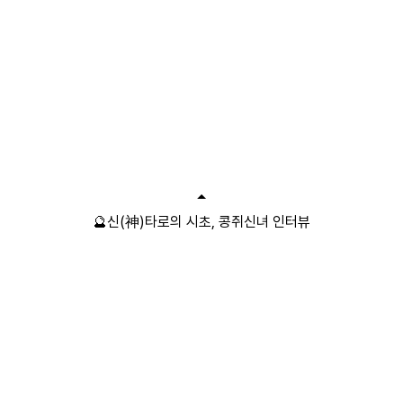
🔮신(神)타로의 시초, 콩쥐신녀 인터뷰