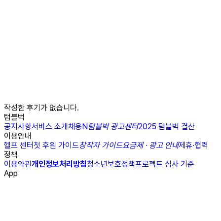
작성한 후기가 없습니다.
텀블벅
공지사항
서비스 소개
채용
N
텀블벅 광고센터
2025 텀블벅 결산
이용안내
헬프 센터
첫 후원 가이드
창작자 가이드
요금제 · 광고 안내
제휴·협력
정책
이용약관
개인정보처리방침
청소년보호정책
프로젝트 심사 기준
App