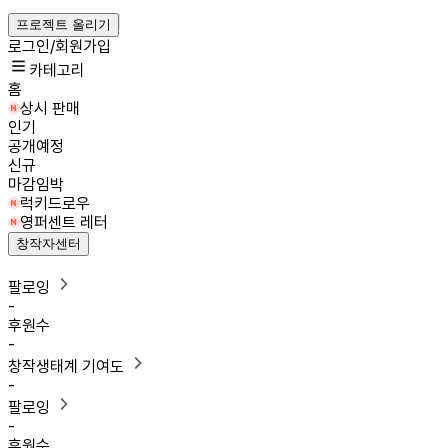
프로젝트 올리기
로그인/회원가입
카테고리
홈
상시 판매
인기
공개예정
신규
마감임박
럭키드로우
영퍼센트 레터
창작자센터
팔로잉
-
후원수
-
창작생태계 기여도
-
팔로잉
-
후원수