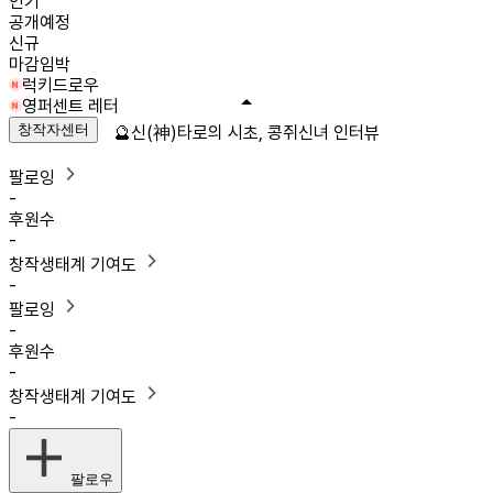
인기
공개예정
신규
마감임박
럭키드로우
영퍼센트 레터
창작자센터
🔮신(神)타로의 시초, 콩쥐신녀 인터뷰
팔로잉
-
후원수
-
창작생태계 기여도
-
팔로잉
-
후원수
-
창작생태계 기여도
-
팔로우