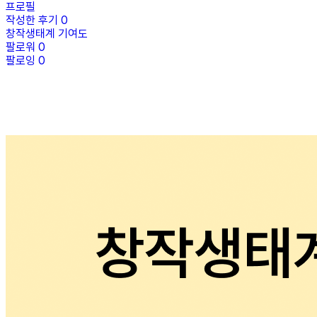
프로필
작성한 후기
0
창작생태계 기여도
팔로워
0
팔로잉
0