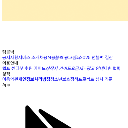
텀블벅
공지사항
서비스 소개
채용
N
텀블벅 광고센터
2025 텀블벅 결산
이용안내
헬프 센터
첫 후원 가이드
창작자 가이드
요금제 · 광고 안내
제휴·협력
정책
이용약관
개인정보처리방침
청소년보호정책
프로젝트 심사 기준
App