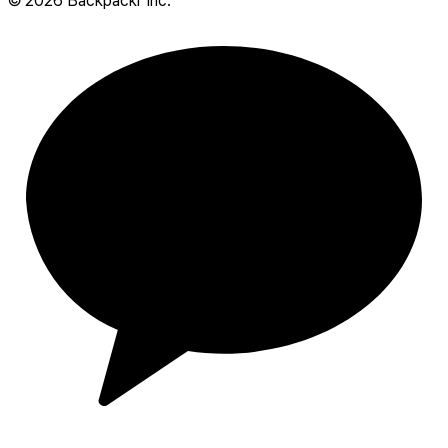
©
2026
Backpackr Inc.