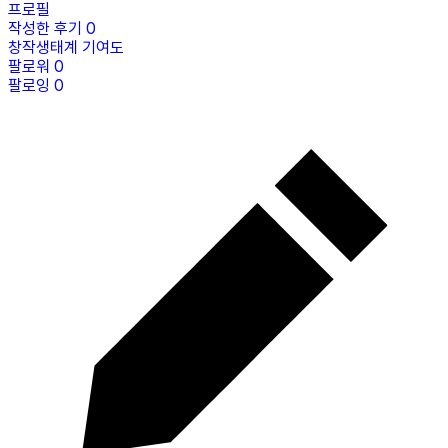
프로필
작성한 후기
0
창작생태계 기여도
팔로워
0
팔로잉
0