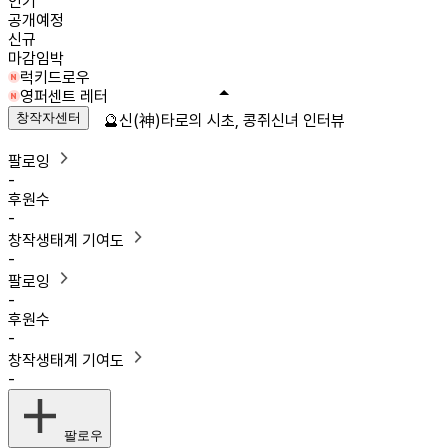
인기
공개예정
신규
마감임박
럭키드로우
영퍼센트 레터
창작자센터
🔮신(神)타로의 시초, 콩쥐신녀 인터뷰
팔로잉
-
후원수
-
창작생태계 기여도
-
팔로잉
-
후원수
-
창작생태계 기여도
-
팔로우