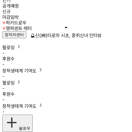
인기
공개예정
신규
마감임박
럭키드로우
영퍼센트 레터
창작자센터
🔮신(神)타로의 시초, 콩쥐신녀 인터뷰
팔로잉
-
후원수
-
창작생태계 기여도
-
팔로잉
-
후원수
-
창작생태계 기여도
-
팔로우