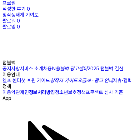
프로필
작성한 후기
0
창작생태계 기여도
팔로워
0
팔로잉
0
텀블벅
공지사항
서비스 소개
채용
N
텀블벅 광고센터
2025 텀블벅 결산
이용안내
헬프 센터
첫 후원 가이드
창작자 가이드
요금제 · 광고 안내
제휴·협력
정책
이용약관
개인정보처리방침
청소년보호정책
프로젝트 심사 기준
App